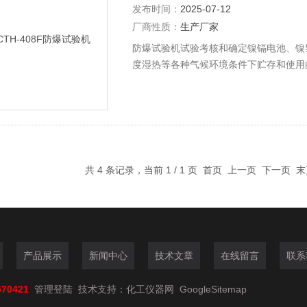
发布时间：
2025-07-12
厂商性质：
生产厂家
防爆试验机试验考核和确定镍镉电池、镍
度湿热等各种气候环境条件下贮存和使用
厂，能源动力公司，军工，研发等单位。
共 4 条记录，当前 1 / 1 页 首页 上一页 下一页
产品展示
新闻中心
技术文章
在线留言
联系
570421
管理登陆
技术支持：
化工仪器网
GoogleSitemap