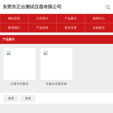
东莞市正台测试仪器有限公司
网站首页
公司简介
产品展示
新闻中心
联系我们
产品目录
技术文章
在线留言
产品展示
冷凝水试验仪
冷凝水试验设备
首页
末页