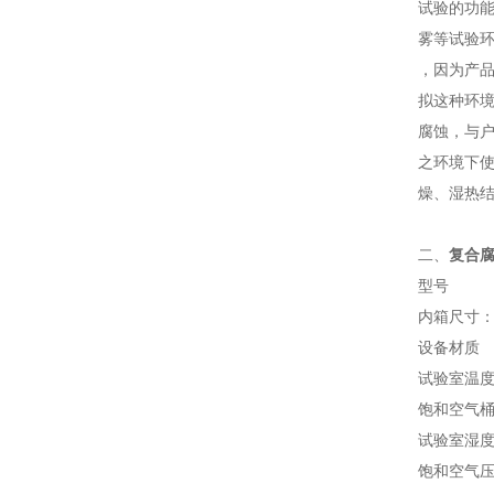
试验的功
雾等试验环
，
因为产
拟这种环
腐蚀，与
之环境下
燥、湿热
二、
复合
型号
内箱尺寸：W
设备材质
试验室温
饱和空气
试验室湿
饱和空气