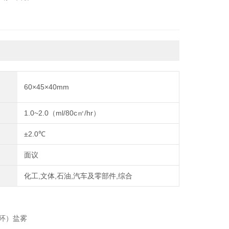
60×45×40mm
）
1.0~2.0（ml/80c㎡/hr）
±2.0℃
面议
化工,文体,石油,汽车及零部件,综合
环）盐雾