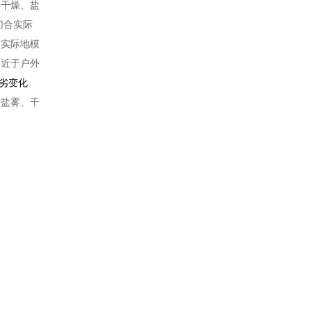
制干燥、盐
切合实际
合实际地模
接近于户外
劣变化
将盐雾、干