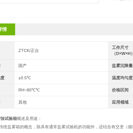
详情
工作尺寸
ZTCK/正台
（D×W×H
别
国产
盐雾沉降量
动度
±0.5℃
温度均匀度
围
RH~80℃℃
价格区间
质
其他
应用领域
腐蚀试验箱
概述及用途：
统盐雾箱的概念，除具有通常盐雾试验机的功能外，还结合有交变（循