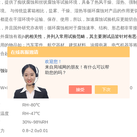
能，提供了痴状腐蚀和丝状腐蚀等试验环境，具备了热风干燥、湿热、强
境。 与传统盐雾箱相比，盐雾、干燥、湿热等循环腐蚀对产品的作用更
品都是在干湿环境中运输、保存、使用，所以，加速腐蚀试验机应更能切
境，并且国外研究亦表明：循环腐蚀相对于腐蚀速率、结构、形态都非常
户外腐蚀有着
jh
的相关性，并列入常用试验范畴，其主要测试品皆针对有恶
使用的物品如：汽车零件、航空器材、建筑材料、涂膜电著、电气机器等
结合起来循环测试。
欢迎您！
来自局域网的朋友！有什么可以帮
腐蚀试验箱
主要参数：
助您的吗？
ZT-60S-Z
ZT-90S-Z
ZT-120S-Z
ZT-160S-Z
ZT-200S-Z
×D×H cm
60×45×40
90×60×50
120×80×50
160×100×50
200×120×60
PVC￡PP
度
RH~80℃
桶温度
RH~47℃
度
30%~98%RH
压力
0.8~2.0±0.01