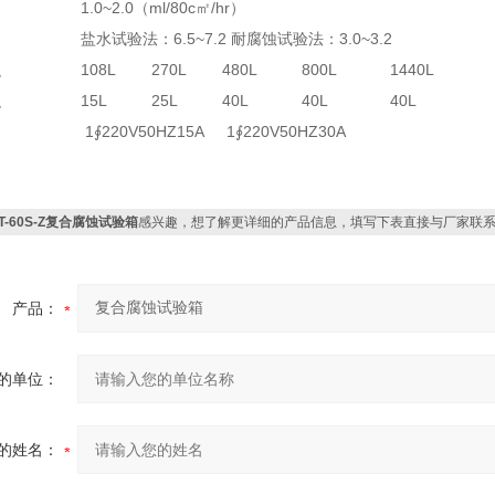
1.0~2.0（ml/80c㎡/hr）
盐水试验法：6.5~7.2 耐腐蚀试验法：3.0~3.2
积
108L
270L
480L
800L
1440L
积
15L
25L
40L
40L
40L
1∮220V50HZ15A
1∮220V50HZ30A
T-60S-Z复合腐蚀试验箱
感兴趣，想了解更详细的产品信息，填写下表直接与厂家联
产品：
的单位：
的姓名：