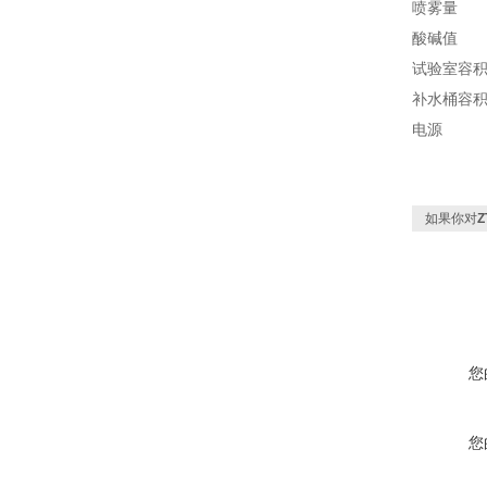
喷雾量
酸碱值
试验室容
补水桶容
电源
如果你对
Z
您
您