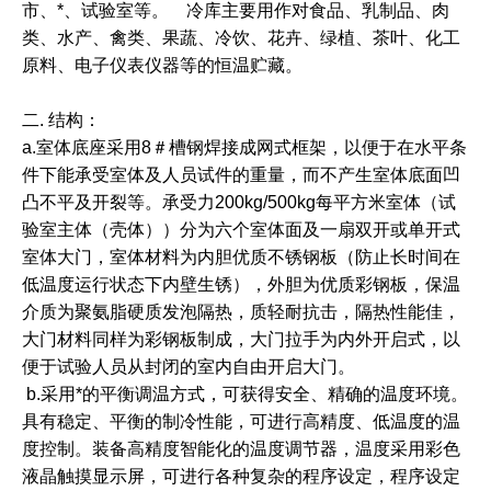
市、*、试验室等。 冷库主要用作对食品、乳制品、肉
类、水产、禽类、果蔬、冷饮、花卉、绿植、茶叶、化工
原料、电子仪表仪器等的恒温贮藏。
二.
结构：
a.室体底座采用8＃槽钢焊接成网式框架，以便于在水平条
件下能承受室体及人员试件的重量，而不产
生室体底面凹
凸不平及开裂等。承受力200kg/500kg每平方米室体（试
验室主体（壳体））分为六个
室体面及一扇双开或单开式
室体大门，室体材料为内胆优质不锈钢板（防止长时间在
低温度运行状态
下内壁生锈），外胆为优质彩钢板，保温
介质为聚氨脂硬质发泡隔热，质轻耐抗击，隔热性能佳，
大
门材料同样为彩钢板制成，大门拉手为内外开启式，以
便于试验人员从封闭的室内自由开启大门。
b.采用*的平衡调温方式，可获得安全、精确的温度环境。
具有稳定、平衡的制冷性能，可进行高精
度、低温度的温
度控制。装备高精度智能化的温度调节器，温度采用彩色
液晶触摸
显示屏，可进行各种
复杂的程序设定，程序设定