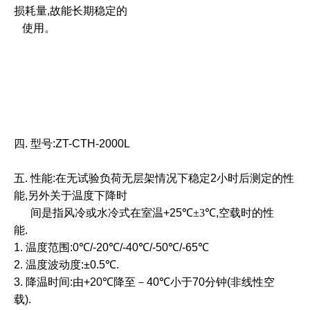
损耗量,故能长期稳定的
使
用。
四.
型号:ZT-CTH-2000L
五.
性能:在无试验负荷无层架情况下稳定2小时后测定的性
能,另外关于温度
下降
时
间是指风冷或水冷
式在室温+25
℃
±3℃
,空载时的性
能.
1. 温度范围:0
℃
/-20
℃
/-40
℃
/-50
℃
/-65
℃
2. 温度波动度:±0.5
℃
.
3. 降温时间:由+20
℃
降至－40
℃
小于70分钟(非线性空
载).