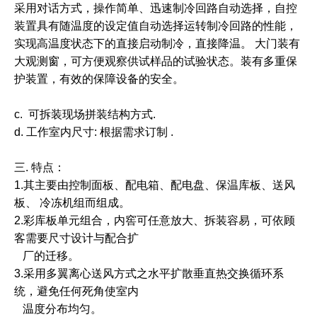
采用对话方式，操作简单、迅速制冷回路自
动选择，自控
装置具有随温度的
设定值自动选择运转制冷回路的性能，
实现高温度状态下的
直接启动制冷，直接降温。 大门装有
大观测
窗，可方便观察供试样品的试验状态。装有多重保
护装置，有效的保障设备的安全。
c. 可拆装现场拼装结构方式.
d. 工作室内尺寸: 根据需求订制 .
三.
特点：
1.
其主要由控制面板、配电箱、配电盘、保温库板、送风
板、
冷
冻机组而组成。
2.彩库板单元组合，内窖可任意放大、拆装容易，可依顾
客需要尺寸设计与配合扩
厂的迁移。
3.采用多翼离心送风方式之水平扩散垂直热交换循环系
统，避免任何死角使室内
温度分布均匀。