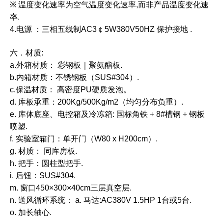
※
温度变化速率为空气温度变化速率,而非产品温度变化速
率.
4.电源 ：三相五线制AC3￠5W380V50HZ 保护接地
.
六．
材质:
a.外箱材质： 彩钢板｜聚氨酯板.
b.内箱材质：不锈钢板（SUS#304）.
c.保温材质： 高密度PU硬质发泡。
d. 库板承重：200Kg/500Kg/m2（均匀分布负重）.
e. 库体底座、电控箱及冷冻箱: 国标角铁 + 8#槽钢 + 钢板
喷塑.
f. 实验室箱门：单开门（W80 x H200cm）.
g. 材质： 同库房板.
h. 把手：圆柱型把手.
i. 后钮：SUS#304.
m. 窗口450×300×40cm三层真空层.
n. 送风循环系统： a. 马达:AC380V 1.5HP 1台或5台.
o. 加长轴心.