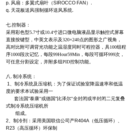
p. 风扇：多翼式扇叶（SIROCCO FAN）.
q. 天花板送风强制循环送风系统.
七.
控制器：
采用彩色型5.7寸或10.4寸进口微电脑液晶显示触控式屏幕
直接按键型，中英文表示及
320
×
240
点的图形之广视角，
高对比附可调背光功能之温湿度同时可程控器，具
1
00组程
序
1
00
0
段次记忆，每段
99Hour59Min
，每段可循环
99
9次，
可任意分割设定，并附多组
PID
控制功能。
八.
制冷系统：
1、制冷系统及压缩机：为了保证试验室降温速率和低温
度的要求本试验采用一
套法国“泰康
"
或德国“比泽尔
"
全封闭或半封闭二元复叠
式制冷系统压缩机所
组成。
2、制冷剂：采用美国联信公司产R404A（低压循环）、
R23（高压循环）环保制