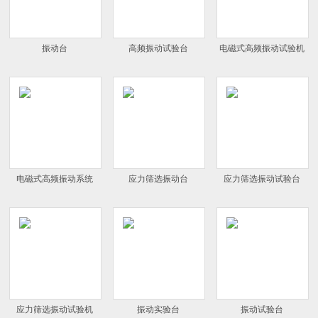
振动台
高频振动试验台
电磁式高频振动试验机
电磁式高频振动系统
应力筛选振动台
应力筛选振动试验台
应力筛选振动试验机
振动实验台
振动试验台